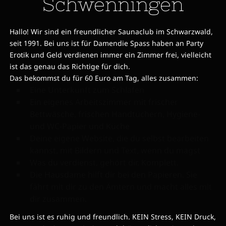
Schwenningen
Hallo! Wir sind ein freundlicher Saunaclub im Schwarzwald,
seit 1991. Bei uns ist für Damendie Spass haben an Party
Erotik und Geld verdienen immer ein Zimmer frei, vielleicht
ist das genau das Richtige für dich.
Das bekommst du für 60 Euro am Tag, alles zusammen:
Eine Unterkunft zum Schlafen
Ein eigenes Arbeitszimmer mit frischer
Bettwäsche, frischen Handtüchern, Hygiene-
und WC-Papier und Küche
Deine eigene Website, die du selbst bearbeiten
kannst, mit Bildern und Text, wenn du magst
Was du verdienst, gehört dir. Komplett.
Die Hausdame hilft dir bei den Papieren. Sie
fährt mit dir zu den Ämtern und macht alles mit
dir zusammen.
Bei uns ist es ruhig und freundlich. KEIN Stress, KEIN Druck,