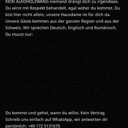
KEIN ALKOHOLZWANG niemand drängt dich zu irgendwas.
Du wirst mit Respekt behandelt, egal woher du kommst. Du
bist hier nicht allein, unsere Hausdame ist für dich da.
Unsere Gäste kommen aus der ganzen Region und aus der
Schweiz. Wir sprechen Deutsch, Englisch und Rumänisch.
Du musst nur:
mindestens 18 Jahre alt sein und freiwillig da
sein
einen gültigen Ausweis oder Pass haben
in Deutschland angemeldet sein. Hast du das
noch nicht? Kein Problem. Unsere Hausdame
fährt mit dir zu den Ämtern und hilft dir bei
allem, bis alle Papiere zusammen sind. Du
sprichst kein Deutsch? Macht nichts, sie ist
dabei. Am Ende hast du deine Papiere selbst in
der Hand.
Du kommst und gehst, wann du willst. Kein Vertrag.
Schreib uns einfach auf WhatsApp, wir antworten dir
persönlich: +49 172 5131670